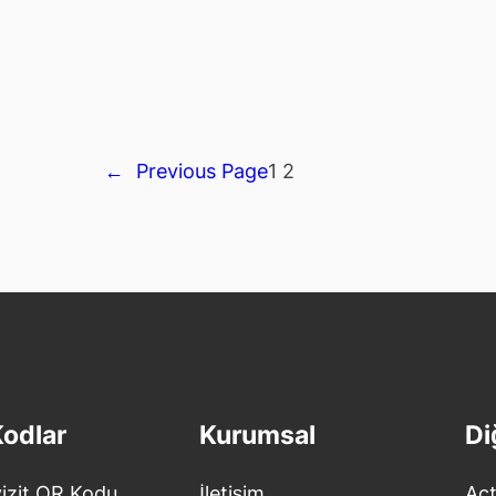
←
Previous Page
1
2
Kodlar
Kurumsal
Di
vizit QR Kodu
İletişim
Act