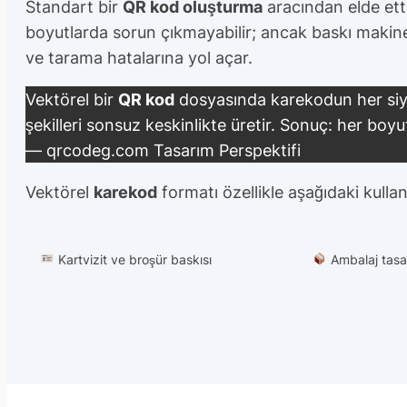
Standart bir
QR kod oluşturma
aracından elde etti
boyutlarda sorun çıkmayabilir; ancak baskı makine
ve tarama hatalarına yol açar.
Vektörel bir
QR kod
dosyasında karekodun her siya
şekilleri sonsuz keskinlikte üretir. Sonuç:
her boyu
— qrcodeg.com Tasarım Perspektifi
Vektörel
karekod
formatı özellikle aşağıdaki kullan
Kartvizit ve broşür baskısı
Ambalaj tasar