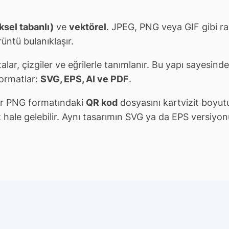
ksel tabanlı)
ve
vektörel
. JPEG, PNG veya GIF gibi ras
üntü bulanıklaşır.
alar, çizgiler ve eğrilerle tanımlanır. Bu yapı sayesind
formatlar:
SVG, EPS, AI ve PDF
.
bir PNG formatındaki
QR kod
dosyasını kartvizit boyut
hale gelebilir. Aynı tasarımın SVG ya da EPS versiyonu