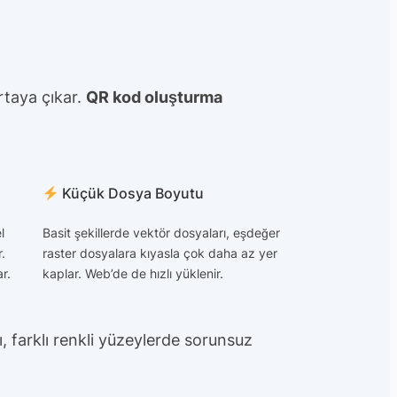
rtaya çıkar.
QR kod oluşturma
Küçük Dosya Boyutu
l
Basit şekillerde vektör dosyaları, eşdeğer
.
raster dosyalara kıyasla çok daha az yer
r.
kaplar. Web’de de hızlı yüklenir.
 farklı renkli yüzeylerde sorunsuz