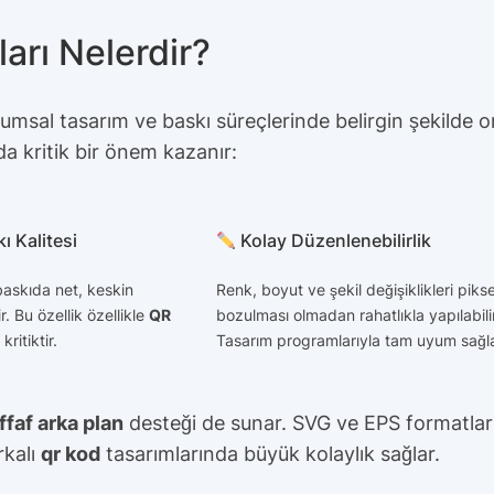
ları Nelerdir?
rumsal tasarım ve baskı süreçlerinde belirgin şekilde o
da kritik bir önem kazanır:
ı Kalitesi
Kolay Düzenlenebilirlik
 baskıda net, keskin
Renk, boyut ve şekil değişiklikleri pikse
ir. Bu özellik özellikle
QR
bozulması olmadan rahatlıkla yapılabilir
kritiktir.
Tasarım programlarıyla tam uyum sağla
ffaf arka plan
desteği de sunar. SVG ve EPS formatları,
rkalı
qr kod
tasarımlarında büyük kolaylık sağlar.