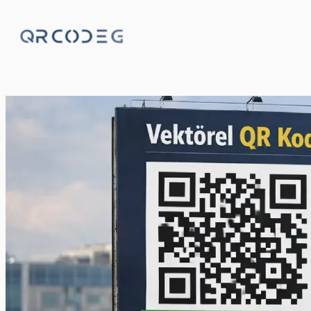
İçeriğe
geç