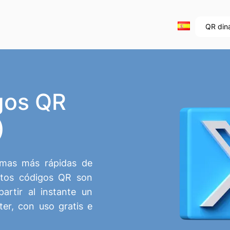
QR din
gos QR
)
rmas más rápidas de
Estos códigos QR son
artir al instante un
ter, con uso gratis e