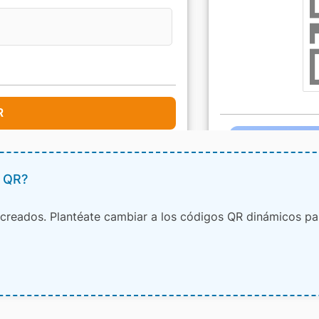
o QR?
creados. Plantéate cambiar a los códigos QR dinámicos para