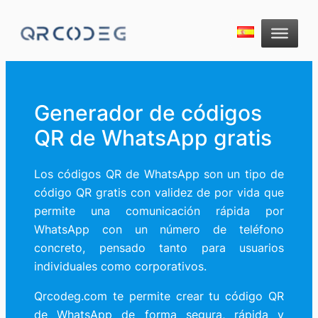
Generador de códigos
QR de WhatsApp gratis
Los códigos QR de WhatsApp son un tipo de
código QR gratis con validez de por vida que
permite una comunicación rápida por
WhatsApp con un número de teléfono
concreto, pensado tanto para usuarios
individuales como corporativos.
Qrcodeg.com te permite crear tu código QR
de WhatsApp de forma segura, rápida y