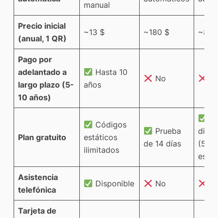
manual
Precio inicial
~13 $
~180 $
~84 
(anual, 1 QR)
Pago por
adelantado a
Hasta 10
No
N
largo plazo (5-
años
10 años)
3
Códigos
Prueba
diná
Plan gratuito
estáticos
de 14 días
(500
ilimitados
esca
Asistencia
Disponible
No
N
telefónica
Tarjeta de