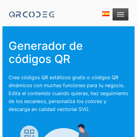
Generador de
códigos QR
Crea códigos QR estáticos gratis o códigos QR
dinámicos con muchas funciones para tu negocio.
Edita el contenido cuando quieras, haz seguimiento
de los escaneos, personaliza los colores y
descarga en calidad vectorial SVG.